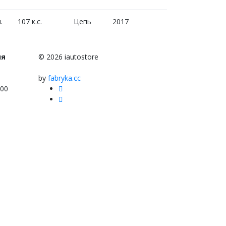
.
107 к.с.
Цепь
2017
ня
© 2026 iautostore
by
fabryka.cc
:00