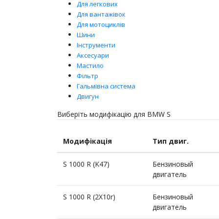
Для легкових
Для вантажівок
Для мотоциклів
Шини
Інструменти
Аксесуари
Мастило
Фільтр
Гальмівна система
Двигун
Виберіть модифікацію для BMW S
Модифікація
Тип двиг.
S 1000 R (K47)
Бензиновый
двигатель
S 1000 R (2X10r)
Бензиновый
двигатель