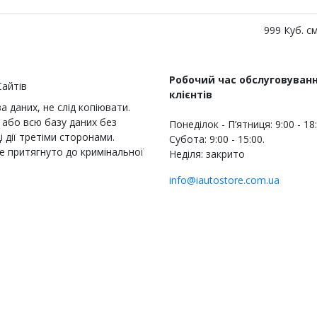
999 Куб. см
Робочий час обслуговуван
клієнтів
 даних, не слід копіювати.
або всю базу даних без
Понеділок - П’ятниця: 9:00 - 18
 дії третіми сторонами.
Субота: 9:00 - 15:00.
е притягнуто до кримінальної
Неділя: закрито
info@iautostore.com.ua