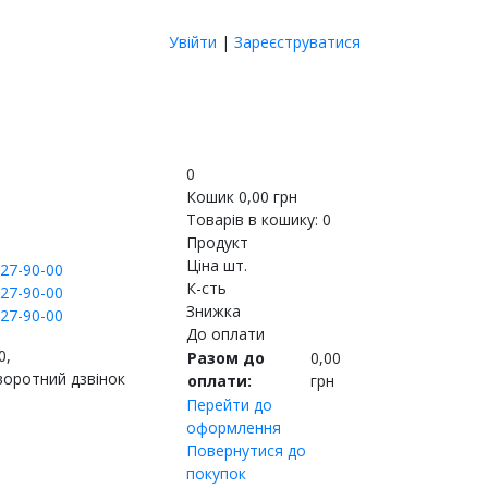
Увійти
|
Зареєструватися
0
Кошик
0,00
грн
Товарів в кошику:
0
Продукт
Ціна шт.
27-90-00
К-сть
27-90-00
Знижка
27-90-00
До оплати
0,
Разом до
0,00
воротний дзвінок
оплати:
грн
Перейти до
оформлення
Повернутися до
покупок