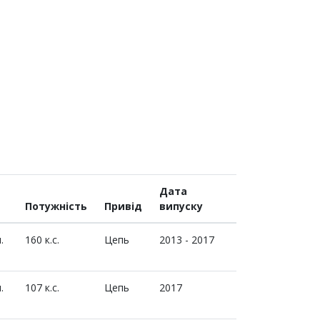
Дата
Потужність
Привід
випуску
.
160 к.с.
Цепь
2013 - 2017
.
107 к.с.
Цепь
2017