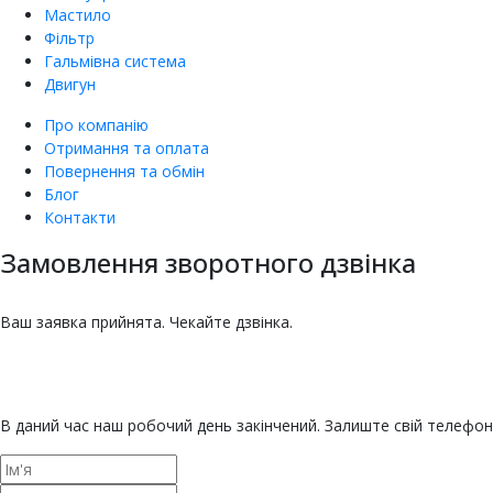
Мастило
Фільтр
Гальмівна система
Двигун
Про компанію
Отримання та оплата
Повернення та обмін
Блог
Контакти
Замовлення зворотного дзвінка
насіння овочів та квітів
Купити насіння томатів
Купити насіння баклажанів
Купити насіння буряка онлайн
Купити насіння гарбуза
Купити насіння гороху
Насіння дині для городу
Купити насіння зелені
Насіння кабачка
Купити насіння кавуна
Насіння капусти
Купити насіння капусти броколі
Насіння цвітної капусти
ЄКМТ
єкмт
Техогляд з ЄКМТ
Ваш заявка прийнята. Чекайте дзвінка.
В даний час наш робочий день закінчений. Залиште свій телефо