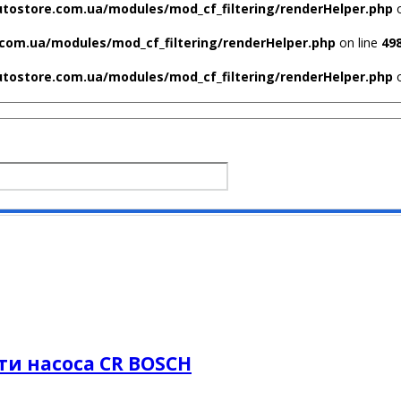
utostore.com.ua/modules/mod_cf_filtering/renderHelper.php
o
com.ua/modules/mod_cf_filtering/renderHelper.php
on line
49
utostore.com.ua/modules/mod_cf_filtering/renderHelper.php
o
и насоса CR BOSCH