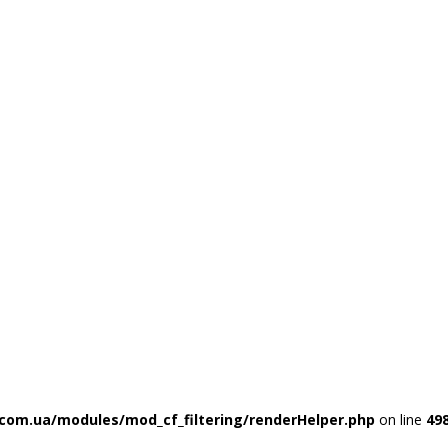
com.ua/modules/mod_cf_filtering/renderHelper.php
on line
49