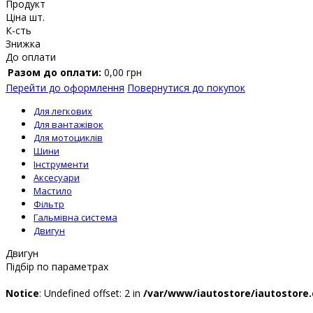
Продукт
Ціна шт.
К-сть
Знижка
До оплати
Разом до оплати:
0,00
грн
Перейти до оформлення
Повернутися до покупок
Для легкових
Для вантажівок
Для мотоциклів
Шини
Інструменти
Аксесуари
Мастило
Фільтр
Гальмівна система
Двигун
Двигун
Підбір по параметрах
Notice
: Undefined offset: 2 in
/var/www/iautostore/iautostore.