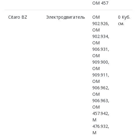
OM 457
Citaro BZ
Электродвигатель
OM
0 Куб.
902.926,
см.
OM
902.934,
OM
906.931,
OM
909.900,
OM
909.911,
OM
906.962,
OM
906.963,
OM
457.942,
M
476.932,
M