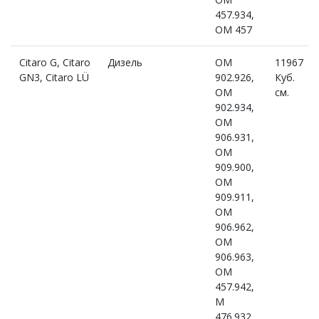
457.934,
OM 457
Citaro G, Citaro
Дизель
OM
11967
GN3, Citaro LÜ
902.926,
Куб.
OM
см.
902.934,
OM
906.931,
OM
909.900,
OM
909.911,
OM
906.962,
OM
906.963,
OM
457.942,
M
476.932,