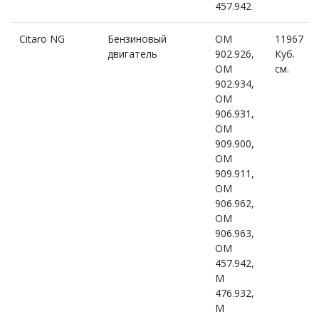
457.942
Citaro NG
Бензиновый
OM
11967
двигатель
902.926,
Куб.
OM
см.
902.934,
OM
906.931,
OM
909.900,
OM
909.911,
OM
906.962,
OM
906.963,
OM
457.942,
M
476.932,
M