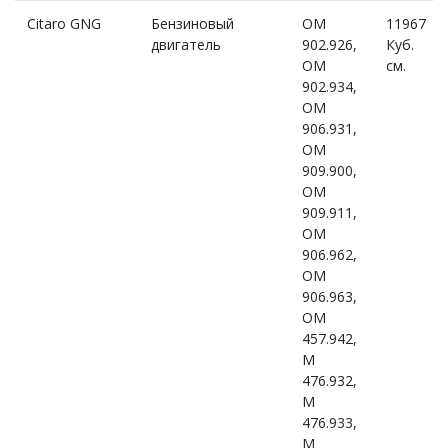
Citaro GNG
Бензиновый
OM
11967
двигатель
902.926,
Куб.
OM
см.
902.934,
OM
906.931,
OM
909.900,
OM
909.911,
OM
906.962,
OM
906.963,
OM
457.942,
M
476.932,
M
476.933,
M