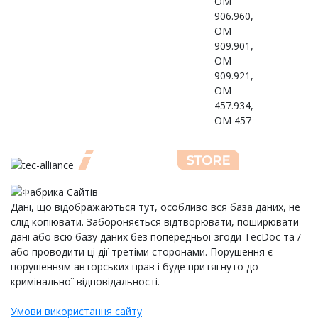
OM
906.960,
OM
909.901,
OM
909.921,
OM
457.934,
OM 457
Дані, що відображаються тут, особливо вся база даних, не
слід копіювати. Забороняється відтворювати, поширювати
дані або всю базу даних без попередньої згоди TecDoc та /
або проводити ці дії третіми сторонами. Порушення є
порушенням авторських прав і буде притягнуто до
кримінальної відповідальності.
Умови використання сайту