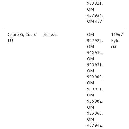
909.921,
OM
457.934,
OM 457
Citaro G, Citaro
Дизель
OM
11967
LÜ
902.926,
Куб.
OM
см.
902.934,
OM
906.931,
OM
909.900,
OM
909.911,
OM
906.962,
OM
906.963,
OM
457.942,