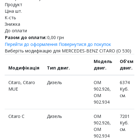
Продукт
Ціна шт.
К-сть
Знижка
До оплати
Разом до оплати:
0,00
грн
Перейти до оформлення
Повернутися до покупок
Виберіть модифікацію для MERCEDES-BENZ CITARO (O 530)
Модель
Об'єм
Модифікація
Тип двиг.
двиг.
двиг.
Citaro, Citaro
Дизель
OM
6374
MUE
902.926,
Куб.
OM
см.
902.934
Citaro C
Дизель
OM
7201
902.926,
Куб.
OM
см.
902.934