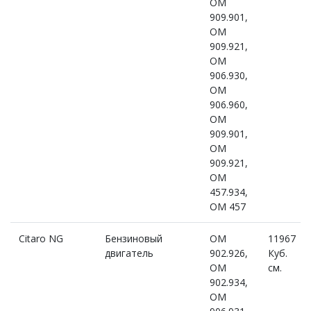
OM
909.901,
OM
909.921,
OM
906.930,
OM
906.960,
OM
909.901,
OM
909.921,
OM
457.934,
OM 457
Citaro NG
Бензиновый
OM
11967
двигатель
902.926,
Куб.
OM
см.
902.934,
OM