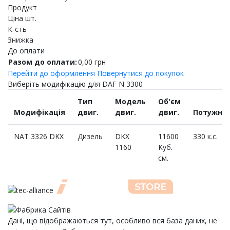
Продукт
Ціна шт.
К-сть
Знижка
До оплати
Разом до оплати:
0,00
грн
Перейти до оформлення
Повернутися до покупок
Виберіть модифікацію для DAF N 3300
Тип
Модель
Об'єм
Модифікація
двиг.
двиг.
двиг.
Потужніс
NAT 3326 DKX
Дизель
DKX
11600
330 к.с.
1160
Куб.
см.
Дані, що відображаються тут, особливо вся база даних, не