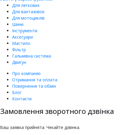
Для легкових
Для вантажівок
Для мотоциклів
Шини
Інструменти
Аксесуари
Мастило
Фільтр
Гальмівна система
Двигун
Про компанію
Отримання та оплата
Повернення та обмін
Блог
Контакти
Замовлення зворотного дзвінка
насіння овочів та квітів
Купити насіння томатів
Купити насіння баклажанів
Купити насіння буряка онлайн
Купити насіння гарбуза
Купити насіння гороху
Насіння дині для городу
Купити насіння зелені
Насіння кабачка
Купити насіння кавуна
Насіння капусти
Купити насіння капусти броколі
Насіння цвітної капусти
ЄКМТ
єкмт
Техогляд з ЄКМТ
Ваш заявка прийнята. Чекайте дзвінка.