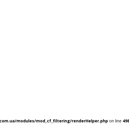
com.ua/modules/mod_cf_filtering/renderHelper.php
on line
49