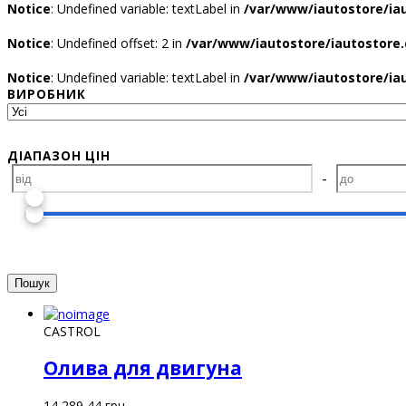
Notice
: Undefined variable: textLabel in
/var/www/iautostore/ia
Notice
: Undefined offset: 2 in
/var/www/iautostore/iautostore.
Notice
: Undefined variable: textLabel in
/var/www/iautostore/ia
ВИРОБНИК
ДІАПАЗОН ЦІН
-
CASTROL
Олива для двигуна
14 289,44
грн