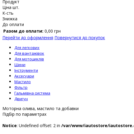
Продукт
Ціна шт.
К-сть
Знижка
До оплати
Разом до оплати:
0,00
грн
Перейти до оформлення
Повернутися до покупок
Для легкових
Для вантажівок
Для мотоциклів
Шини
Інструменти
Аксесуари
Мастило
Фільтр
Гальмівна система
Двигун
Моторна олива, мастило та добавки
Підбір по параметрах
Notice
: Undefined offset: 2 in
/var/www/iautostore/iautostore.