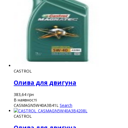
CASTROL
Олива для двигуна
383,64
грн
В наявності
CASMAGN5W40A3B41L
Search
CASTROL
Олива для двигуна