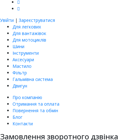
Увійти
|
Зареєструватися
Для легкових
Для вантажівок
Для мотоциклів
Шини
Інструменти
Аксесуари
Мастило
Фільтр
Гальмівна система
Двигун
Про компанію
Отримання та оплата
Повернення та обмін
Блог
Контакти
Замовлення зворотного дзвінка
насіння овочів та квітів
Купити насіння томатів
Купити насіння баклажанів
Купити насіння буряка онлайн
Купити насіння гарбуза
Купити насіння гороху
Насіння дині для городу
Купити насіння зелені
Насіння кабачка
Купити насіння кавуна
Насіння капусти
Купити насіння капусти броколі
Насіння цвітної капусти
ЄКМТ
єкмт
Техогляд з ЄКМТ