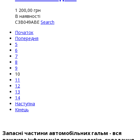
1 200,00
грн
В наявності
C3B049ABE
Search
Початок
Попередня
5
6
7
8
9
10
11
12
13
14
Наступна
Кінець
Запасні частини автомобільних гальм - вся