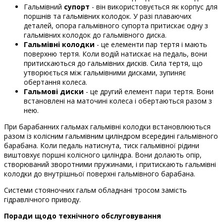
Гальмівний
супорт
- він використовується як корпус для
поршнів та гальмівних колодок. У разі плаваючих
деталей, опора гальмівного супорта притискає одну з
гальмівних колодок до гальмівного диска.
Гальмівні колодки
- це елементи пар тертя і мають
поверхню тертя. Коли водій натискає на педаль, вони
притискаються до гальмівних дисків. Сила тертя, що
утворюється між гальмівними дисками, зупиняє
обертання колеса.
Гальмові диски
- це другий елемент пари тертя. Вони
встановлені на маточині колеса і обертаються разом з
нею.
При барабанних гальмах гальмівні колодки встановлюються
разом із колісним гальмівним циліндром всередині гальмівного
барабана. Коли педаль натиснута, тиск гальмівної рідини
виштовхує поршні колісного циліндра. Вони долають опір,
створюваний зворотними пружинами, і притискають гальмівні
колодки до внутрішньої поверхні гальмівного барабана.
Системи стояночних гальм обладнані тросом замість
гідравлічного приводу.
Поради щодо технічного обслуговування