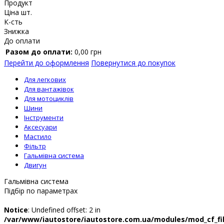
Продукт
Ціна шт.
К-сть
Знижка
До оплати
Разом до оплати:
0,00
грн
Перейти до оформлення
Повернутися до покупок
Для легкових
Для вантажівок
Для мотоциклів
Шини
Інструменти
Аксесуари
Мастило
Фільтр
Гальмівна система
Двигун
Гальмівна система
Підбір по параметрах
Notice
: Undefined offset: 2 in
/var/www/iautostore/iautostore.com.ua/modules/mod_cf_fil