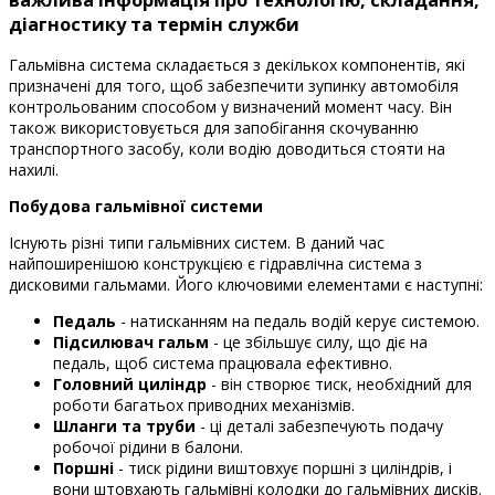
важлива інформація про технологію, складання,
діагностику та термін служби
Гальмівна система складається з декількох компонентів, які
призначені для того, щоб забезпечити зупинку автомобіля
контрольованим способом у визначений момент часу. Він
також використовується для запобігання скочуванню
транспортного засобу, коли водію доводиться стояти на
нахилі.
Побудова гальмівної системи
Існують різні типи гальмівних систем. В даний час
найпоширенішою конструкцією є гідравлічна система з
дисковими гальмами. Його ключовими елементами є наступні:
Педаль
- натисканням на педаль водій керує системою.
Підсилювач гальм
- це збільшує силу, що діє на
педаль, щоб система працювала ефективно.
Головний циліндр
- він створює тиск, необхідний для
роботи багатьох приводних механізмів.
Шланги та труби
- ці деталі забезпечують подачу
робочої рідини в балони.
Поршні
- тиск рідини виштовхує поршні з циліндрів, і
вони штовхають гальмівні колодки до гальмівних дисків.