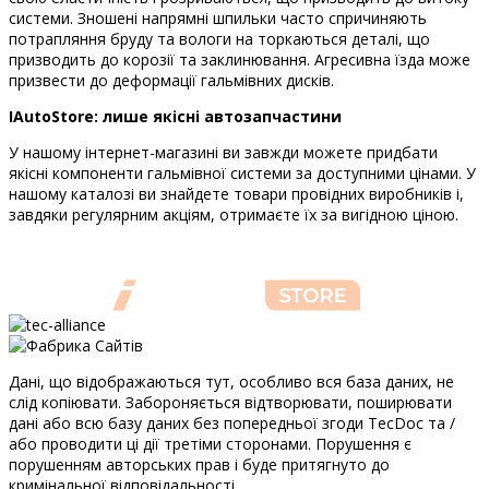
системи. Зношені напрямні шпильки часто спричиняють
потрапляння бруду та вологи на торкаються деталі, що
призводить до корозії та заклинювання. Агресивна їзда може
призвести до деформації гальмівних дисків.
IAutoStore: лише якісні автозапчастини
У нашому інтернет-магазині ви завжди можете придбати
якісні компоненти гальмівної системи за доступними цінами. У
нашому каталозі ви знайдете товари провідних виробників і,
завдяки регулярним акціям, отримаєте їх за вигідною ціною.
Дані, що відображаються тут, особливо вся база даних, не
слід копіювати. Забороняється відтворювати, поширювати
дані або всю базу даних без попередньої згоди TecDoc та /
або проводити ці дії третіми сторонами. Порушення є
порушенням авторських прав і буде притягнуто до
кримінальної відповідальності.