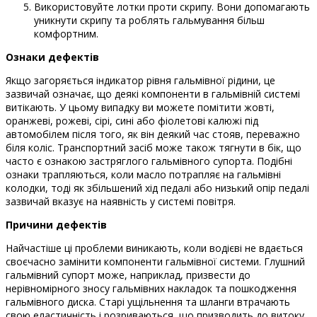
Використовуйте лотки проти скрипу. Вони допомагають
уникнути скрипу та роблять гальмування більш
комфортним.
Ознаки дефектів
Якщо загоряється індикатор рівня гальмівної рідини, це
зазвичай означає, що деякі компоненти в гальмівній системі
витікають. У цьому випадку ви можете помітити жовті,
оранжеві, рожеві, сірі, сині або фіолетові калюжі під
автомобілем після того, як він деякий час стояв, переважно
біля коліс. Транспортний засіб може також тягнути в бік, що
часто є ознакою застряглого гальмівного супорта. Подібні
ознаки трапляються, коли масло потрапляє на гальмівні
колодки, тоді як збільшений хід педалі або низький опір педалі
зазвичай вказує на наявність у системі повітря.
Причини дефектів
Найчастіше ці проблеми виникають, коли водієві не вдається
своєчасно замінити компоненти гальмівної системи. Глушний
гальмівний супорт може, наприклад, призвести до
нерівномірного зносу гальмівних накладок та пошкодження
гальмівного диска. Старі ущільнення та шланги втрачають
свою еластичність і розриваються, що призводить до витоку