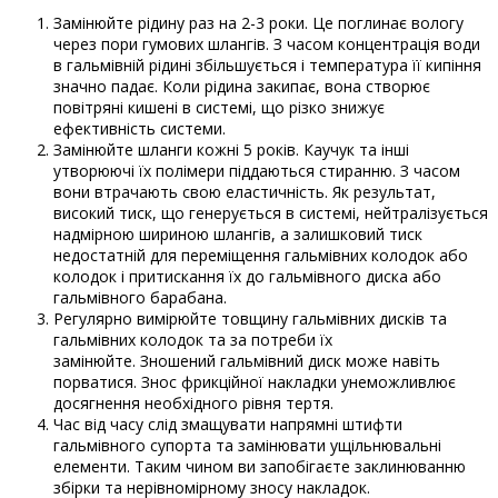
Замінюйте рідину раз на 2-3 роки. Це поглинає вологу
через пори гумових шлангів. З часом концентрація води
в гальмівній рідині збільшується і температура її кипіння
значно падає. Коли рідина закипає, вона створює
повітряні кишені в системі, що різко знижує
ефективність системи.
Замінюйте шланги кожні 5 років. Каучук та інші
утворюючі їх полімери піддаються стиранню. З часом
вони втрачають свою еластичність. Як результат,
високий тиск, що генерується в системі, нейтралізується
надмірною шириною шлангів, а залишковий тиск
недостатній для переміщення гальмівних колодок або
колодок і притискання їх до гальмівного диска або
гальмівного барабана.
Регулярно вимірюйте товщину гальмівних дисків та
гальмівних колодок та за потреби їх
замінюйте. Зношений гальмівний диск може навіть
порватися. Знос фрикційної накладки унеможливлює
досягнення необхідного рівня тертя.
Час від часу слід змащувати напрямні штифти
гальмівного супорта та замінювати ущільнювальні
елементи. Таким чином ви запобігаєте заклинюванню
збірки та нерівномірному зносу накладок.