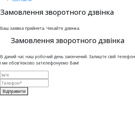
Замовлення зворотного дзвінка
насіння овочів та квітів
Купити насіння томатів
Купити насіння баклажанів
Купити насіння буряка онлайн
Купити насіння гарбуза
Купити насіння гороху
Насіння дині для городу
Купити насіння зелені
Насіння кабачка
Купити насіння кавуна
Насіння капусти
Купити насіння капусти броколі
Насіння цвітної капусти
ЄКМТ
єкмт
Техогляд з ЄКМТ
Ваш заявка прийнята. Чекайте дзвінка.
Замовлення зворотного дзвінка
В даний час наш робочий день закінчений. Залиште свій телефон
і ми обов'язково зателефонуємо Вам!
Відправити