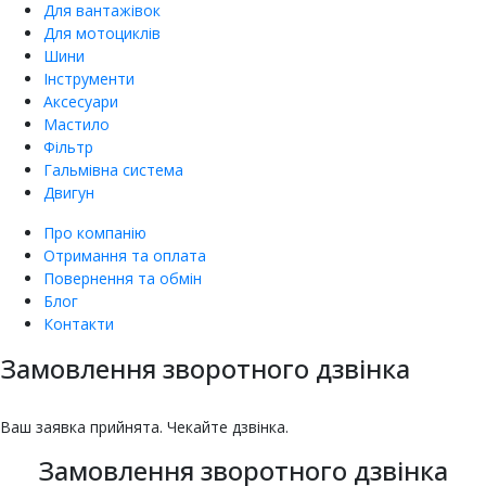
Для вантажівок
Для мотоциклів
Шини
Інструменти
Аксесуари
Мастило
Фільтр
Гальмівна система
Двигун
Про компанію
Отримання та оплата
Повернення та обмін
Блог
Контакти
Замовлення зворотного дзвінка
насіння овочів та квітів
Купити насіння томатів
Купити насіння баклажанів
Купити насіння буряка онлайн
Купити насіння гарбуза
Купити насіння гороху
Насіння дині для городу
Купити насіння зелені
Насіння кабачка
Купити насіння кавуна
Насіння капусти
Купити насіння капусти броколі
Насіння цвітної капусти
ЄКМТ
єкмт
Техогляд з ЄКМТ
Ваш заявка прийнята. Чекайте дзвінка.
Замовлення зворотного дзвінка