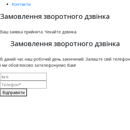
Контакти
Замовлення зворотного дзвінка
насіння овочів та квітів
Купити насіння томатів
Купити насіння баклажанів
Купити насіння буряка онлайн
Купити насіння гарбуза
Купити насіння гороху
Насіння дині для городу
Купити насіння зелені
Насіння кабачка
Купити насіння кавуна
Насіння капусти
Купити насіння капусти броколі
Насіння цвітної капусти
ЄКМТ
єкмт
Техогляд з ЄКМТ
Ваш заявка прийнята. Чекайте дзвінка.
Замовлення зворотного дзвінка
В даний час наш робочий день закінчений. Залиште свій телефон
і ми обов'язково зателефонуємо Вам!
Відправити