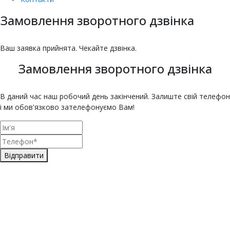
Замовлення зворотного дзвінка
насіння овочів та квітів
Купити насіння томатів
Купити насіння баклажанів
Купити насіння буряка онлайн
Купити насіння гарбуза
Купити насіння гороху
Насіння дині для городу
Купити насіння зелені
Насіння кабачка
Купити насіння кавуна
Насіння капусти
Купити насіння капусти броколі
Насіння цвітної капусти
ЄКМТ
єкмт
Техогляд з ЄКМТ
Ваш заявка прийнята. Чекайте дзвінка.
Замовлення зворотного дзвінка
В даний час наш робочий день закінчений. Залиште свій телефон
і ми обов'язково зателефонуємо Вам!
Відправити