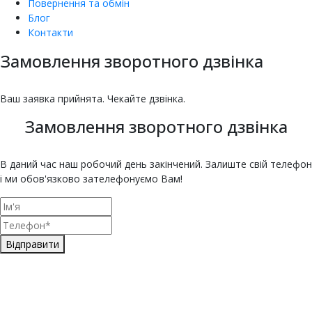
Повернення та обмін
Блог
Контакти
Замовлення зворотного дзвінка
насіння овочів та квітів
Купити насіння томатів
Купити насіння баклажанів
Купити насіння буряка онлайн
Купити насіння гарбуза
Купити насіння гороху
Насіння дині для городу
Купити насіння зелені
Насіння кабачка
Купити насіння кавуна
Насіння капусти
Купити насіння капусти броколі
Насіння цвітної капусти
ЄКМТ
єкмт
Техогляд з ЄКМТ
Ваш заявка прийнята. Чекайте дзвінка.
Замовлення зворотного дзвінка
В даний час наш робочий день закінчений. Залиште свій телефон
і ми обов'язково зателефонуємо Вам!
Відправити