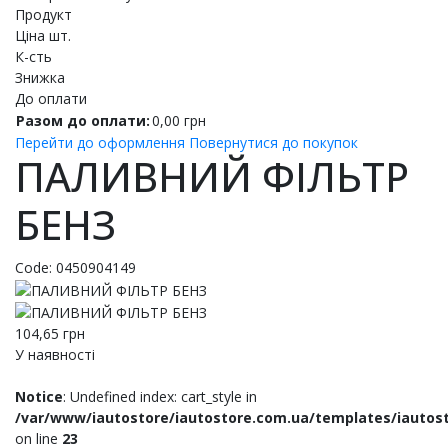
Продукт
Ціна шт.
К-сть
Знижка
До оплати
Разом до оплати:
0,00
грн
Перейти до оформлення
Повернутися до покупок
ПАЛИВНИЙ ФІЛЬТР
БЕНЗ
Code:
0450904149
104,65
грн
У наявності
Notice
: Undefined index: cart_style in
/var/www/iautostore/iautostore.com.ua/templates/iautos
on line
23