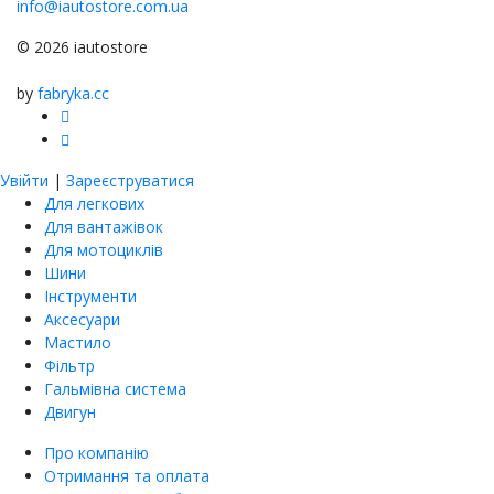
info@iautostore.com.ua
© 2026 iautostore
by
fabryka.cc
Увійти
|
Зареєструватися
Для легкових
Для вантажівок
Для мотоциклів
Шини
Інструменти
Аксесуари
Мастило
Фільтр
Гальмівна система
Двигун
Про компанію
Отримання та оплата