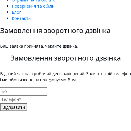
Повернення та обмін
Блог
Контакти
Замовлення зворотного дзвінка
насіння овочів та квітів
Купити насіння томатів
Купити насіння баклажанів
Купити насіння буряка онлайн
Купити насіння гарбуза
Купити насіння гороху
Насіння дині для городу
Купити насіння зелені
Насіння кабачка
Купити насіння кавуна
Насіння капусти
Купити насіння капусти броколі
Насіння цвітної капусти
ЄКМТ
єкмт
Техогляд з ЄКМТ
Ваш заявка прийнята. Чекайте дзвінка.
Замовлення зворотного дзвінка
В даний час наш робочий день закінчений. Залиште свій телефон
і ми обов'язково зателефонуємо Вам!
Відправити