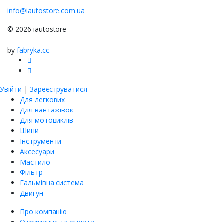
info@iautostore.com.ua
© 2026 iautostore
by
fabryka.cc
Увійти
|
Зареєструватися
Для легкових
Для вантажівок
Для мотоциклів
Шини
Інструменти
Аксесуари
Мастило
Фільтр
Гальмівна система
Двигун
Про компанію
Отримання та оплата