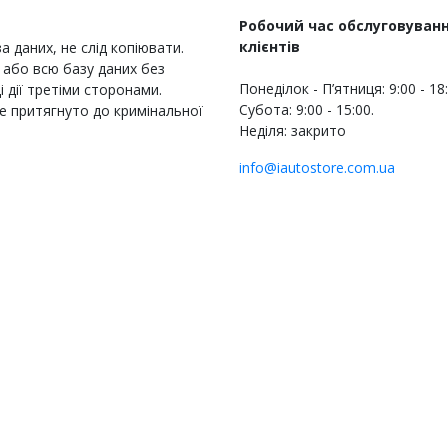
Робочий час обслуговуван
клієнтів
 даних, не слід копіювати.
або всю базу даних без
Понеділок - П’ятниця: 9:00 - 18
 дії третіми сторонами.
Субота: 9:00 - 15:00.
е притягнуто до кримінальної
Неділя: закрито
info@iautostore.com.ua