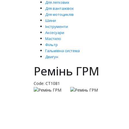
Для легкових
Для вантажівок
Для мотоциклів
Шини
Інструменти
Аксесуари
Мастило
Фільтр
Гальмівна система
Двигун
Ремінь ГРМ
Code:
CT1081