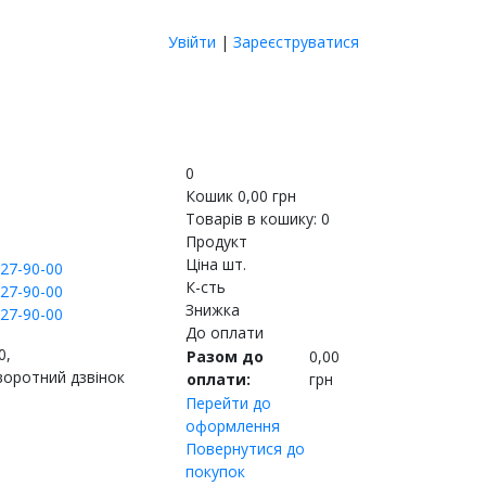
Увійти
|
Зареєструватися
0
Кошик
0,00
грн
Товарів в кошику:
0
Продукт
Ціна шт.
27-90-00
К-сть
27-90-00
Знижка
27-90-00
До оплати
0,
Разом до
0,00
воротний дзвінок
оплати:
грн
Перейти до
оформлення
Повернутися до
покупок