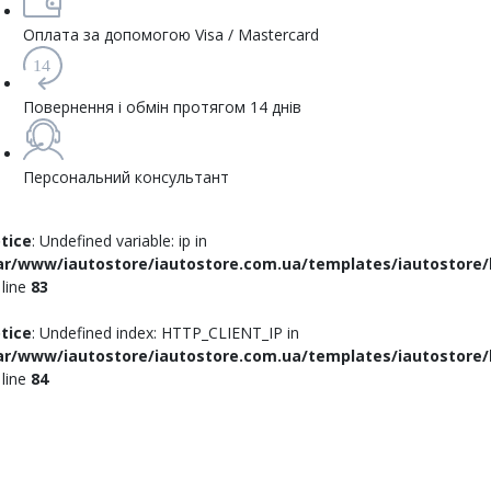
Оплата за допомогою Visa / Mastercard
14
Повернення і обмін протягом 14 днів
Персональний консультант
tice
: Undefined variable: ip in
ar/www/iautostore/iautostore.com.ua/templates/iautostore/
 line
83
tice
: Undefined index: HTTP_CLIENT_IP in
ar/www/iautostore/iautostore.com.ua/templates/iautostore/
 line
84