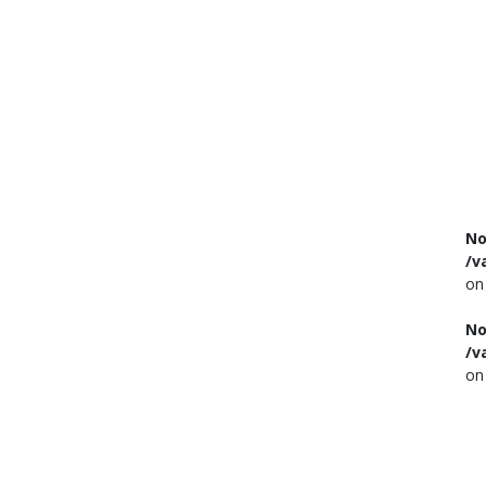
No
/v
on
No
/v
on