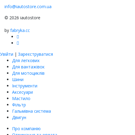
info@iautostore.com.ua
© 2026 iautostore
by
fabryka.cc
Увійти
|
Зареєструватися
Для легкових
Для вантажівок
Для мотоциклів
Шини
Інструменти
Аксесуари
Мастило
Фільтр
Гальмівна система
Двигун
Про компанію
Отримання та оплата