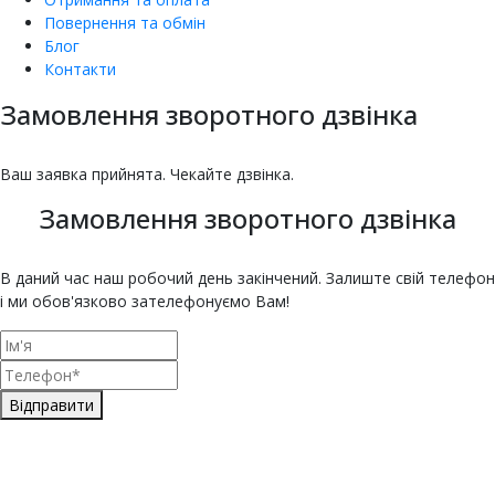
Повернення та обмін
Блог
Контакти
Замовлення зворотного дзвінка
насіння овочів та квітів
Купити насіння томатів
Купити насіння баклажанів
Купити насіння буряка онлайн
Купити насіння гарбуза
Купити насіння гороху
Насіння дині для городу
Купити насіння зелені
Насіння кабачка
Купити насіння кавуна
Насіння капусти
Купити насіння капусти броколі
Насіння цвітної капусти
ЄКМТ
єкмт
Техогляд з ЄКМТ
Ваш заявка прийнята. Чекайте дзвінка.
Замовлення зворотного дзвінка
В даний час наш робочий день закінчений. Залиште свій телефон
і ми обов'язково зателефонуємо Вам!
Відправити