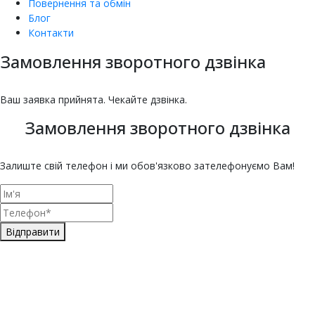
Повернення та обмін
Блог
Контакти
Замовлення зворотного дзвінка
насіння овочів та квітів
Купити насіння томатів
Купити насіння баклажанів
Купити насіння буряка онлайн
Купити насіння гарбуза
Купити насіння гороху
Насіння дині для городу
Купити насіння зелені
Насіння кабачка
Купити насіння кавуна
Насіння капусти
Купити насіння капусти броколі
Насіння цвітної капусти
ЄКМТ
єкмт
Техогляд з ЄКМТ
Ваш заявка прийнята. Чекайте дзвінка.
Замовлення зворотного дзвінка
Залиште свій телефон і ми обов'язково зателефонуємо Вам!
Відправити