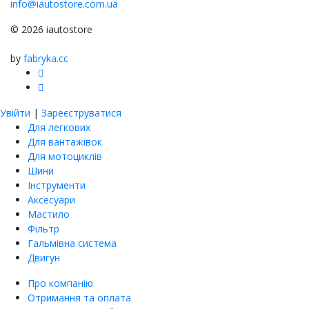
info@iautostore.com.ua
© 2026 iautostore
by
fabryka.cc
Увійти
|
Зареєструватися
Для легкових
Для вантажівок
Для мотоциклів
Шини
Інструменти
Аксесуари
Мастило
Фільтр
Гальмівна система
Двигун
Про компанію
Отримання та оплата