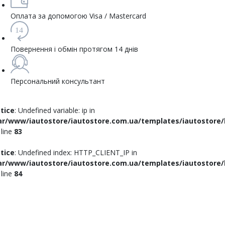
Оплата за допомогою Visa / Mastercard
14
Повернення і обмін протягом 14 днів
Персональний консультант
tice
: Undefined variable: ip in
ar/www/iautostore/iautostore.com.ua/templates/iautostore/
 line
83
tice
: Undefined index: HTTP_CLIENT_IP in
ar/www/iautostore/iautostore.com.ua/templates/iautostore/
 line
84