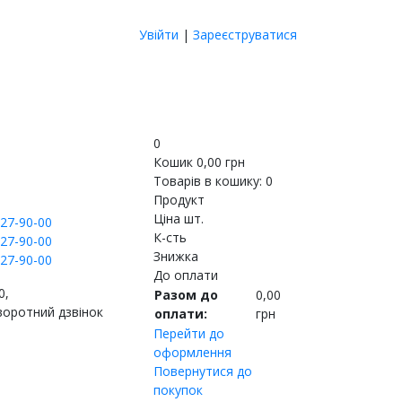
Увійти
|
Зареєструватися
0
Кошик
0,00
грн
Товарів в кошику:
0
Продукт
Ціна шт.
27-90-00
К-сть
27-90-00
Знижка
27-90-00
До оплати
0,
Разом до
0,00
воротний дзвінок
оплати:
грн
Перейти до
оформлення
Повернутися до
покупок