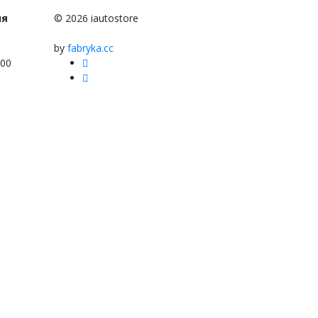
ня
© 2026 iautostore
by
fabryka.cc
:00