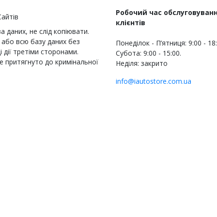
Робочий час обслуговуван
клієнтів
 даних, не слід копіювати.
або всю базу даних без
Понеділок - П’ятниця: 9:00 - 18
 дії третіми сторонами.
Субота: 9:00 - 15:00.
е притягнуто до кримінальної
Неділя: закрито
info@iautostore.com.ua