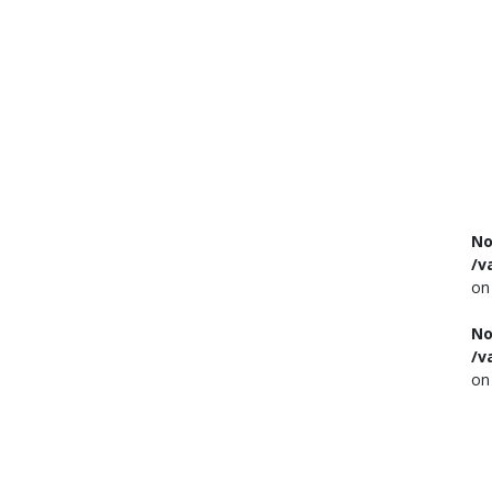
No
/v
on
No
/v
on