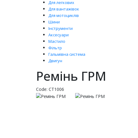
Для легкових
Для вантажівок
Для мотоциклів
Шини
Інструменти
Аксесуари
Мастило
Фільтр
Гальмівна система
Двигун
Ремінь ГРМ
Code:
CT1006