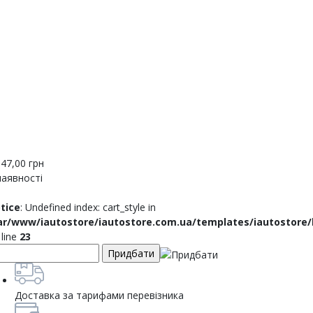
147,00
грн
наявності
tice
: Undefined index: cart_style in
ar/www/iautostore/iautostore.com.ua/templates/iautostore
 line
23
Доставка за тарифами перевізника