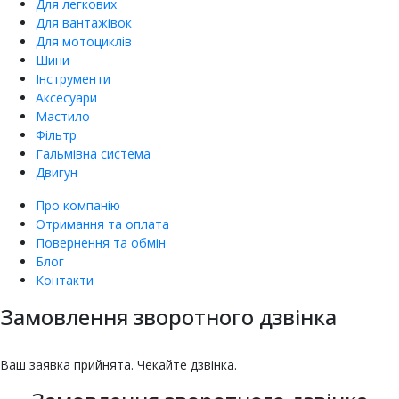
Для легкових
Для вантажівок
Для мотоциклів
Шини
Інструменти
Аксесуари
Мастило
Фільтр
Гальмівна система
Двигун
Про компанію
Отримання та оплата
Повернення та обмін
Блог
Контакти
Замовлення зворотного дзвінка
насіння овочів та квітів
Купити насіння томатів
Купити насіння баклажанів
Купити насіння буряка онлайн
Купити насіння гарбуза
Купити насіння гороху
Насіння дині для городу
Купити насіння зелені
Насіння кабачка
Купити насіння кавуна
Насіння капусти
Купити насіння капусти броколі
Насіння цвітної капусти
ЄКМТ
єкмт
Техогляд з ЄКМТ
Ваш заявка прийнята. Чекайте дзвінка.